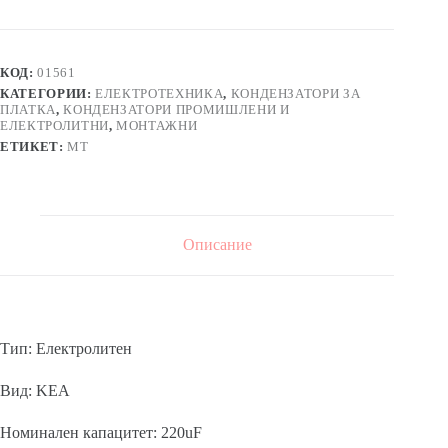
електролитен
KEA
220uF
25V
КОД:
01561
Ф8х11mm
КАТЕГОРИИ:
ЕЛЕКТРОТЕХНИКА
,
КОНДЕНЗАТОРИ ЗА
85°C
ПЛАТКА
,
КОНДЕНЗАТОРИ ПРОМИШЛЕНИ И
ЕЛЕКТРОЛИТНИ
,
МОНТАЖНИ
ЕТИКЕТ:
MT
Описание
Тип: Електролитен
Вид: KEA
Номинален капацитет: 220uF