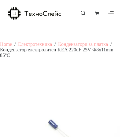
Skip
to
content
Shopping
cart
Home
/
Електротехника
/
Кондензатори за платка
/
Кондензатор електролитен KEA 220uF 25V Ф8х11mm
85°C