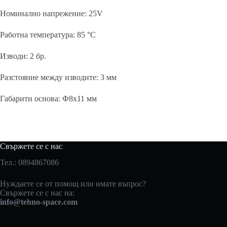
Номинално напрежение: 25V
Работна температура: 85 °C
Изводи: 2 бр.
Разстояние между изводите: 3 мм
Габарити основа: Ф8х11 мм
Свържете се с нас
Тел.: 0894867086
Нуждаете се от помощ или имате въпрос?
Свържете се с нас на:
info@tehno-space.com