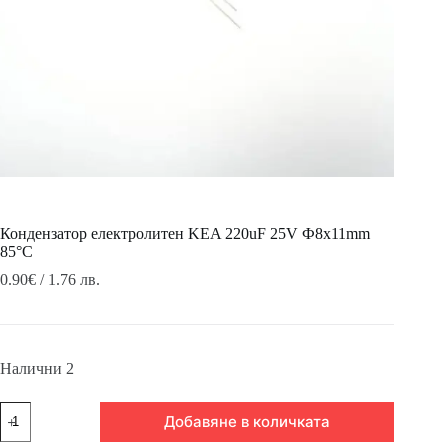
Кондензатор електролитен KEA 220uF 25V Ф8х11mm
85°C
0.90
€
/ 1.76 лв.
Налични 2
количество
Добавяне в количката
за
Кондензатор