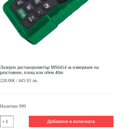
Лазерен дистанциометър MS6414 за измерване на
разстояние, площ или обем 40m
228.00
€
/ 445.93 лв.
Налични 999
количество
Добавяне в количката
за
Лазерен