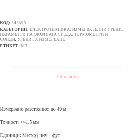
дистанциометър
MS6414
за
измерване
КОД:
343895
на
КАТЕГОРИИ:
ЕЛЕКТРОТЕХНИКА
,
ИЗМЕРВАТЕЛНИ УРЕДИ
,
разстояние,
ПАРАМЕТРИ НА ОКОЛНАТА СРЕДА
,
ТЕРМОМЕТРИ И
площ
СОНДИ
,
УРЕДИ ЗА ИЗМЕРВАНЕ
или
ЕТИКЕТ:
MT
обем
40m
Описание
Измервано разстояние: до 40 м
Точност: +/-1.5 мм
Единици: Метър | инч | фут