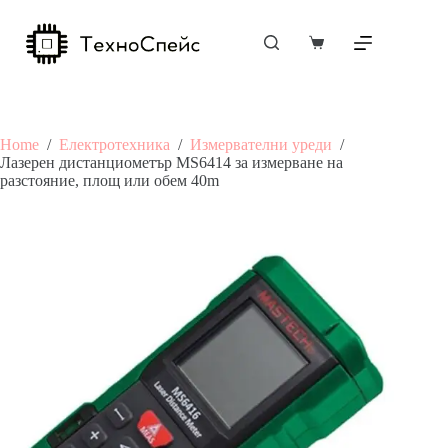
Skip
to
content
Shopping
cart
Home
/
Електротехника
/
Измервателни уреди
/
Лазерен дистанциометър MS6414 за измерване на
разстояние, площ или обем 40m