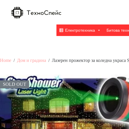
Skip
to
content
Електротехника
Битова тех
Home
/
Дом и градина
/
Лазерен прожектор за коледна украса S
SOLD OUT