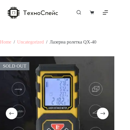
Skip
to
content
Shopping
cart
Home
/
Uncategorized
/
Лазерна ролетка QX-40
SOLD OUT