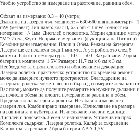
Удобно устройство за измерване на разстояние, равнина обем.
Обхват на измерване: 0.3 – 40 (метра)
Дължина на лазерен лъч, мощност: – 630-660 nm(нанометър)< =1
mW (мегават) Тип лазер: клас II, 635 nm < 1 mW Точност на
измерване: +/- 1мм. Дисплей с подсветка. Мерни единици: метър
“М”/ Инча, Фута. Непряко измерване с (фукнцията на Питагор)
Комбинирани измервания: Площ и Обем. Режим на батерията:
Лазерът ще се изключи след 1 минута, А устройството след 6
минути. Работна температура: – 10 С – 50 С Захранване: 2 броя
батерии в комплекта. 1.5V Размери: 11,7 см х 6 см х 3 см.
Необходимо за строителството и обновяване и декорация:
Лазерна ролетка- практическо устройство по време на ремонт
може да измерите нужното пространство. Благодарение на
лазерната ролетка можете лесно и бързо да измерите желаната от
Вас площ, можете да получите размерите на нужните дължини и
да изчисли обема на площта измерване на равнина и обем.
Предимство на лазерната ролетка: Незабавно измерване с
лазерен лъч. Комбинирано измерване. Изчисляване на размера
на равнината и кубатурата. Изчисляване в мерни единици.
Дисплей с подсветка. Лесен за използване. Устойчив на прах
Комплекта съдържа: Лазерна ролетка. Калъф за съхранение.
Каишка за закрепване 2 броя батерии ААА 1,5V