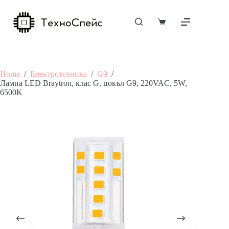
Skip
to
content
Shopping
cart
Home
/
Електротехника
/
G9
/
Лампа LED Braytron, клас G, цокъл G9, 220VAC, 5W,
6500K