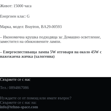
Живот: 15000 часа
Енергиен клас: G
Марка, модел: Braytron, BA29-00593
– Икономична крушка подходяща за: Домашно осветление,
заместител на обикновените лампи.
– Енергоспестяваща лампа 5W отговаря на около 45W с
нажежаема жичка (халогенна)
Свържете се с нас
Тел.: 0894867086
Нуждаете се от помощ или имате въпрос?
Свържете се с нас на:
info@tehno-space.com