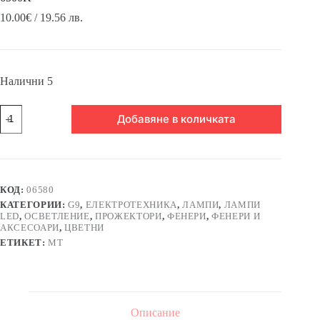
10.00
€
/ 19.56 лв.
Налични 5
количество
Добавяне в количката
за
Лампа
LED
Braytron,
клас
G,
КОД:
06580
цокъл
КАТЕГОРИИ:
G9
,
ЕЛЕКТРОТЕХНИКА
,
ЛАМПИ
,
ЛАМПИ
G9,
LED
,
ОСВЕТЛЕНИЕ
,
ПРОЖЕКТОРИ
,
ФЕНЕРИ
,
ФЕНЕРИ И
220VAC,
АКСЕСОАРИ
,
ЦВЕТНИ
5W,
ЕТИКЕТ:
MT
6500K
Описание