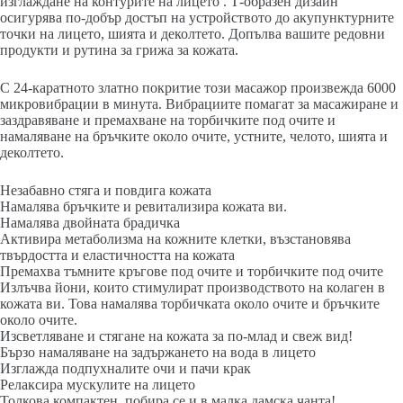
изглаждане на контурите на лицето . Т-образен дизайн
осигурява по-добър достъп на устройството до акупунктурните
точки на лицето, шията и деколтето. Допълва вашите редовни
продукти и рутина за грижа за кожата.
С 24-каратното златно покритие този масажор произвежда 6000
микровибрации в минута. Вибрациите помагат за масажиране и
заздравяване и премахване на торбичките под очите и
намаляване на бръчките около очите, устните, челото, шията и
деколтето.
Незабавно стяга и повдига кожата
Намалява бръчките и ревитализира кожата ви.
Намалява двойната брадичка
Активира метаболизма на кожните клетки, възстановява
твърдостта и еластичността на кожата
Премахва тъмните кръгове под очите и торбичките под очите
Излъчва йони, които стимулират производството на колаген в
кожата ви. Това намалява торбичката около очите и бръчките
около очите.
Изсветляване и стягане на кожата за по-млад и свеж вид!
Бързо намаляване на задържането на вода в лицето
Изглажда подпухналите очи и пачи крак
Релаксира мускулите на лицето
Толкова компактен, побира се и в малка дамска чанта!