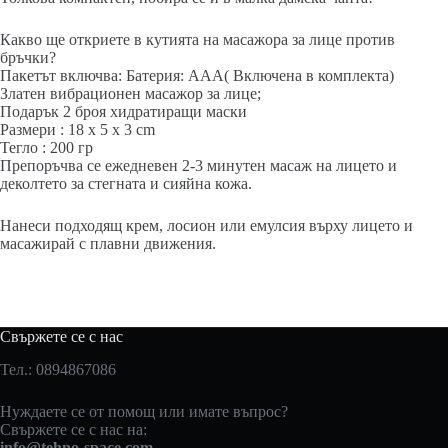
Какво ще откриете в кутията на масажора за лице против
бръчки?
Пакетът включва: Батерия: AAA( Включена в комплекта)
Златен вибрационен масажор за лице;
Подарък 2 броя хидратиращи маски
Размери : 18 x 5 x 3 cm
Тегло : 200 гр
Препоръчва се ежедневен 2-3 минутен масаж на лицето и
деколтето за стегната и сияйна кожа.
Нанеси подходящ крем, лосион или емулсия върху лицето и
масажирай с плавни движения.
Свържете се с нас
Тел.: 0894867086
Нуждаете се от помощ или имате въпрос?
Свържете се с нас на:
info@tehno-space.com