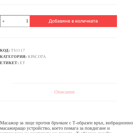
количество
Добавяне в количката
за
Масажор
за
лице
против
бръчки
КОД:
TS1117
КАТЕГОРИЯ:
КРАСОТА
ЕТИКЕТ:
ЕТ
Описание
Масажор за лице против бръчкие с Т-образен връх, вибрационно
масажиращо устройство, което помага за повдигане и