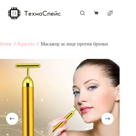
Skip
to
content
Shopping
cart
Home
/
Красота
/
Масажор за лице против бръчки