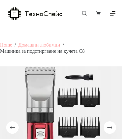
Skip
to
content
Shopping
cart
Home
/
Домашни любимци
/
Машинка за подстиргване на кучета C8