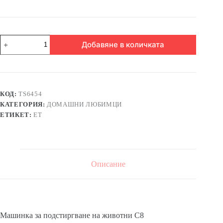
количество
Добавяне в количката
за
Машинка
за
подстиргване
на
кучета
КОД:
TS6454
C8
КАТЕГОРИЯ:
ДОМАШНИ ЛЮБИМЦИ
ЕТИКЕТ:
ЕТ
Описание
Машинка за подстиргване на животни C8