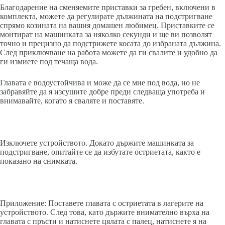
Благодарение на сменяемите приставки за гребен, включени в
комплекта, можете да регулирате дължината на подстригване
спрямо козината на вашия домашен любимец. Приставките се
монтират на машинката за няколко секунди и ще ви позволят
точно и прецизно да подстрижете косата до избраната дължина.
След приключване на работа можете да ги свалите и удобно да
ги измиете под течаща вода.
Главата е водоустойчива и може да се мие под вода, но не
забравяйте да я изсушите добре преди следваща употреба и
внимавайте, когато я сваляте и поставяте.
Изключете устройството. Докато държите машинката за
подстригване, опитайте се да избутате остриетата, както е
показано на снимката.
Приложение: Поставете главата с остриетата в лагерите на
устройството. След това, като държите внимателно върха на
главата с пръсти и натиснете цялата с палец, натиснете я на