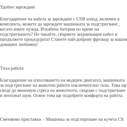
Удобно зареждане
Благодарение на кабела за зареждане с USB изход, включен в
комплекта, можете да зареждате машинката за подстригване ,
когато имате нужда. Изхабена батерия по време на
подстригването? Не чакайте, свържете захранващия кабел и
продължете процедурата! Станете най-добрият фризьор за вашия
домашен любимец!
Тиха работа
Благодарение на използването на модерен двигател, машинката
за подстригване на животни работи изключително тихо. Това ще
сведе до минимум стреса на животното, свързан с подстригване
и непознат шум. Освен това ще подобрите комфорта на работа.
Сменяеми приставки – Машинка за подстиргване на кучета C8