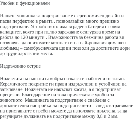
Удобен и функционален
Нашата машинка за подстригване е с ергономичен дизайн и
пасва перфектно в ръката , позволявайки много прецизно
подстригване. Устройството има вградена батерия с голям
капацитет, която при пълно зареждане осигурява време на
работа до 120 минути . Възможността за безжична работа ви
позволява да опитомите козината и на най-рошавия домашен
любимец – самобръсначката ще ви позволи да достигнете дори
до труднодостъпни места.
Издръжливо острие
Ножчетата на нашата самобръсначка са изработени от титан.
Керамичното покритие ги прави издръжливи и устойчиви на
затъпяване. Ножчетата не накъсват косата, а я подстригват
прецизно. Благодарение на това прическата е удобна за
животното. Машинката за подстригване е снабдена с
допълнителна настройка на подстригването – след отстраняване
на приставките с гребен можете да използвате пръстена, за да
регулирате дължината на подстригване между 0,8 и 2 мм.