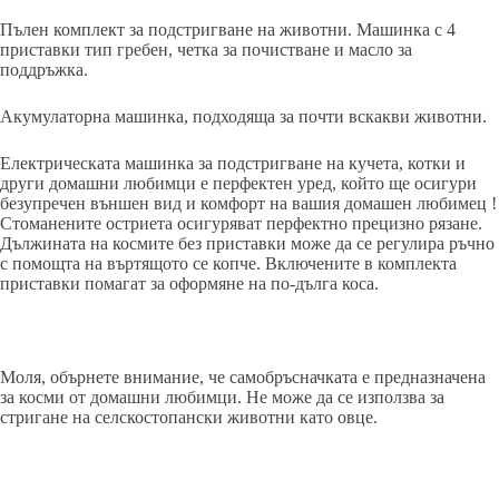
Пълен комплект за подстригване на животни. Машинка с 4
приставки тип гребен, четка за почистване и масло за
поддръжка.
Акумулаторна машинка, подходяща за почти вскакви животни.
Електрическата машинка за подстригване на кучета, котки и
други домашни любимци е перфектен уред, който ще осигури
безупречен външен вид и комфорт на вашия домашен любимец !
Стоманените остриета осигуряват перфектно прецизно рязане.
Дължината на космите без приставки може да се регулира ръчно
с помощта на въртящото се копче. Включените в комплекта
приставки помагат за оформяне на по-дълга коса.
Моля, обърнете внимание, че самобръсначката е предназначена
за косми от домашни любимци. Не може да се използва за
стригане на селскостопански животни като овце.