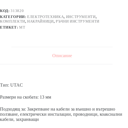
скоби
RAPID
КОД:
313820
UTAC
КАТЕГОРИИ:
ЕЛЕКТРОТЕХНИКА
,
ИНСТРУМЕНТИ
,
плоски
КОМПЛЕКТИ
,
НАКРАЙНИЦИ
,
РЪЧНИ ИНСТРУМЕНТИ
ЕТИКЕТ:
MT
Описание
Тип: UTAC
Размери на скобата: 13 мм
Подходящ за: Закрепване на кабели за външно и вътрешно
ползване, електрически инсталации, проводници, коаксиални
кабели, захранващи