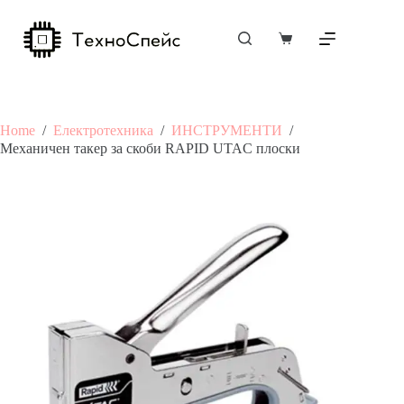
Skip
to
content
Shopping
cart
Home
/
Електротехника
/
ИНСТРУМЕНТИ
/
Механичен такер за скоби RAPID UTAC плоски