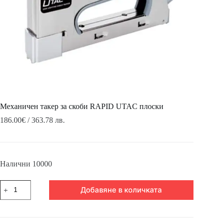
Механичен такер за скоби RAPID UTAC плоски
186.00
€
/ 363.78 лв.
Налични 10000
количество
Добавяне в количката
за
Механичен
такер
за