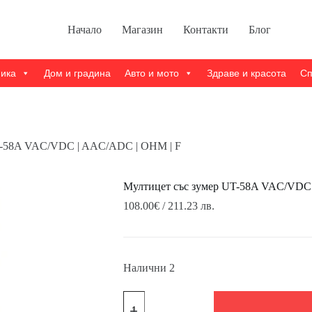
Начало
Магазин
Контакти
Блог
ника
Дом и градина
Авто и мото
Здраве и красота
Сп
T-58A VAC/VDC | AAC/ADC | OHM | F
Мултицет със зумер UT-58A VAC/VDC
108.00
€
/ 211.23 лв.
Налични 2
количество
за