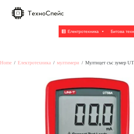
Skip
to
content
Електротехника
Битова тех
Home
/
Електротехника
/
мултимери
/
Мултицет със зумер U