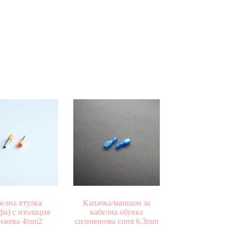
елна втулка
Капачка/маншон за
фа) с изолация
кабелна обувка
нжева 4mm2
силиконова синя 6,3mm