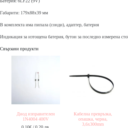
Батерия: 6LF22 (9V)
Габарити: 179х88х39 мм
В комплекта има пипала (сонди), адаптер, батерия
Индикация за изтощена батерия, бутон за последно измерена сто
Свързани продукти
Диод изправителен
Кабелна превръзка,
1N4004 400V
опашка, черна,
3,6x300mm
0.10
€
/ 0.20 лв.