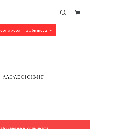
Shopping
cart
орт и хоби
За бизнеса
 | AAC/ADC | OHM | F
Добавяне в количката