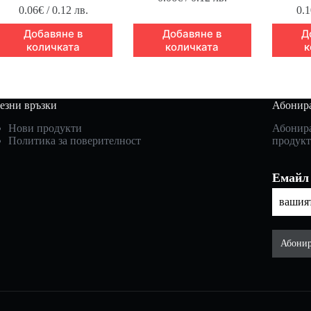
0.06
€
/ 0.12 лв.
0.1
Добавяне в
Добавяне в
Д
количката
количката
к
езни връзки
Абонира
Нови продукти
Абонира
Политика за поверителност
продукт
Емайл
Абонир