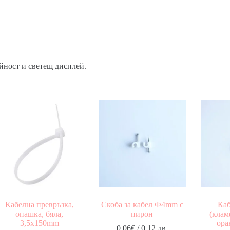
йност и светещ дисплей.
Кабелна превръзка,
Скоба за кабел Ф4mm с
Каб
опашка, бяла,
пирон
(клам
3,5x150mm
ора
0.06
€
/ 0.12 лв.