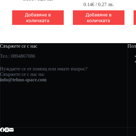
0.14
€
/ 0.27 лв.
Добавяне в
Добавяне в
количката
количката
Свържете се с нас
Пол
Тел.: 0894867086
Нуждаете се от помощ или имате въпрос?
Свържете се с нас на:
info@tehno-space.com