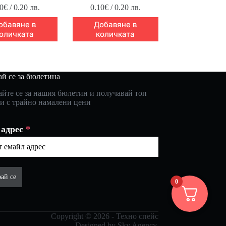
0
€
/ 0.20 лв.
0.10
€
/ 0.20 лв.
обавяне в
Добавяне в
оличката
количката
й се за бюлетина
йте се за нашия бюлетин и получавай топ
и с трайно намалени цени
 адрес
*
ай се
0
Copyright © 2026 - Техно спейс
Designed by
Sky Agency
.