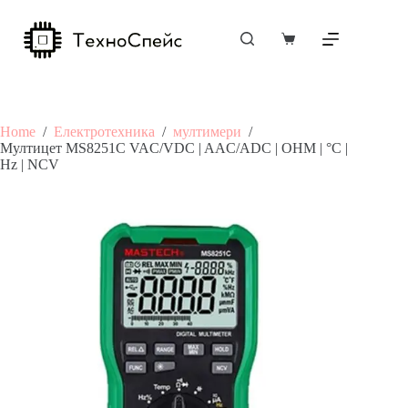
Skip
to
content
Shopping
cart
Home
/
Електротехника
/
мултимери
/
Мултицет MS8251C VAC/VDC | AAC/ADC | OHM | °C |
Hz | NCV