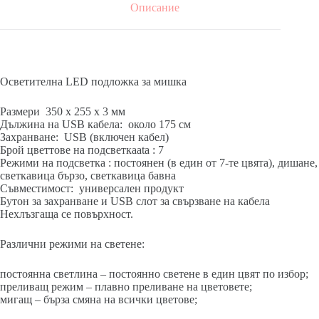
Описание
Осветителна LED подложка за мишка
Размери 350 х 255 х 3 мм
Дължина на USB кабела: около 175 см
Захранване: USB (включен кабел)
Брой цветтове на подсветкаata : 7
Режими на подсветка : постоянен (в един от 7-те цвята), дишане,
светкавица бързо, светкавица бавна
Съвместимост: универсален продукт
Бутон за захранване и USB слот за свързване на кабела
Нехлъзгаща се повърхност.
Различни режими на светене:
постоянна светлина – постоянно светене в един цвят по избор;
преливащ режим – плавно преливане на цветовете;
мигащ – бърза смяна на всички цветове;