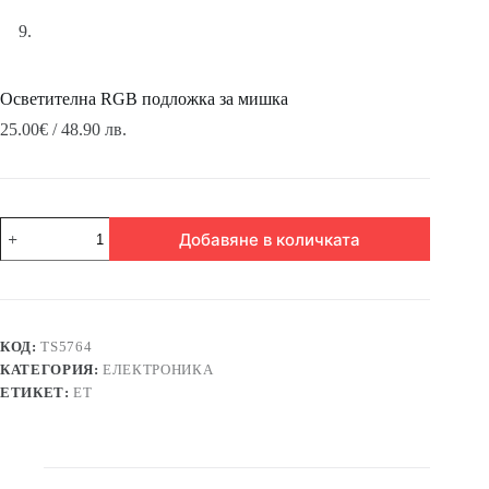
Осветителна RGB подложка за мишка
25.00
€
/ 48.90 лв.
количество
Добавяне в количката
за
Осветителна
RGB
подложка
за
мишка
КОД:
TS5764
КАТЕГОРИЯ:
ЕЛЕКТРОНИКА
ЕТИКЕТ:
ЕТ