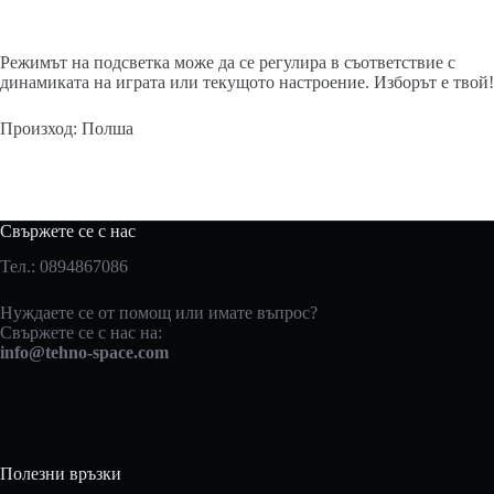
Режимът на подсветка може да се регулира в съответствие с
динамиката на играта или текущото настроение. Изборът е твой!
Произход: Полша
Свържете се с нас
Тел.: 0894867086
Нуждаете се от помощ или имате въпрос?
Свържете се с нас на:
info@tehno-space.com
Полезни връзки