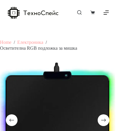
Skip
to
content
Shopping
cart
Home
/
Електроника
/
Осветителна RGB подложка за мишка