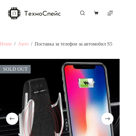
Skip
to
content
Shopping
cart
Home
/
Авто
/
Поставка за телефон за автомобил S5
SOLD OUT