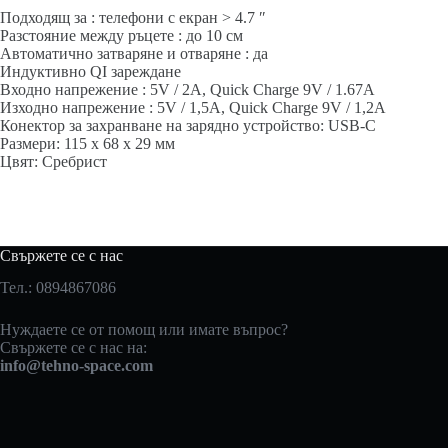
Подходящ за : телефони с екран > 4.7 ″
Разстояние между ръцете : до 10 см
Автоматично затваряне и отваряне : да
Индуктивно QI зареждане
Входно напрежение : 5V / 2A, Quick Charge 9V / 1.67A
Изходно напрежение : 5V / 1,5A, Quick Charge 9V / 1,2A
Конектор за захранване на зарядно устройство: USB-C
Размери: 115 x 68 x 29 мм
Цвят: Сребрист
Свържете се с нас
Тел.: 0894867086
Нуждаете се от помощ или имате въпрос?
Свържете се с нас на:
info@tehno-space.com