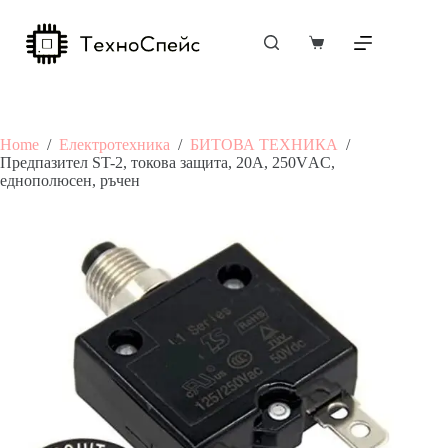
Skip
to
content
Shopping
cart
Home
/
Електротехника
/
БИТОВА ТЕХНИКА
/
Предпазител ST-2, токова защита, 20A, 250VАC,
еднополюсен, ръчен