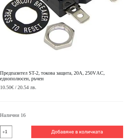
Предпазител ST-2, токова защита, 20A, 250VАC,
еднополюсен, ръчен
10.50
€
/ 20.54 лв.
Налични 16
количество
Добавяне в количката
за
Предпазител