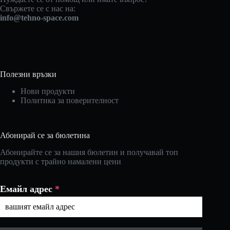
Свържете се с нас на:
info@tehno-space.com
Полезни връзки
Нови продукти
Политика за поверителност
Абонирай се за бюлетина
Абонирайте се за нашия бюлетин и получавай топ
продукти с трайно намалени цени
Емайл адрес
*