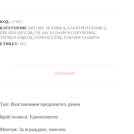
ST-
2,
токова
защита,
КОД:
17003
20A,
КАТЕГОРИИ:
БИТОВА ТЕХНИКА
,
ЕЛЕКТРОТЕХНИКА
,
250VАC,
ПРЕДПАЗИТЕЛИ
,
ТВ АКСЕСОАРИ И ОЗВУЧЕНИЕ
,
еднополюсен,
ТЕРМОЗАЩИТИ
,
ТЕРМОСТАТИ
,
ТОКОВИ ЗАЩИТИ
ръчен
ЕТИКЕТ:
MT
Описание
Тип: Възстановяем предпазител, ръчен
Брой полюси: Еднополюсен
Монтаж: За вграждане, панелен