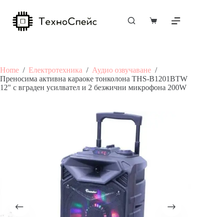
Skip
to
content
Shopping
cart
Home
/
Електротехника
/
Аудио озвучаване
/
Преносима активна караоке тонколона THS-B1201BTW
12" с вграден усилвател и 2 безжични микрофона 200W