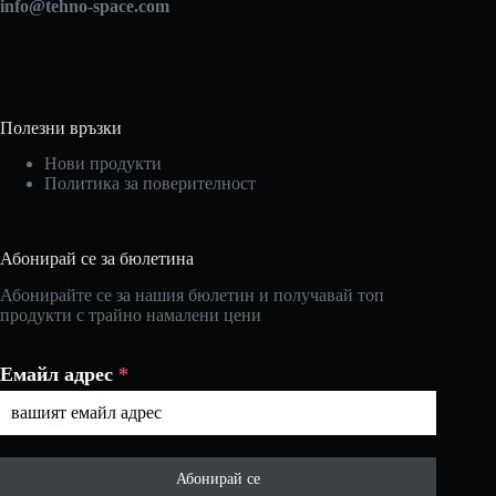
info@tehno-space.com
Полезни връзки
Нови продукти
Политика за поверителност
Абонирай се за бюлетина
Абонирайте се за нашия бюлетин и получавай топ
продукти с трайно намалени цени
Емайл адрес
*
Абонирай се