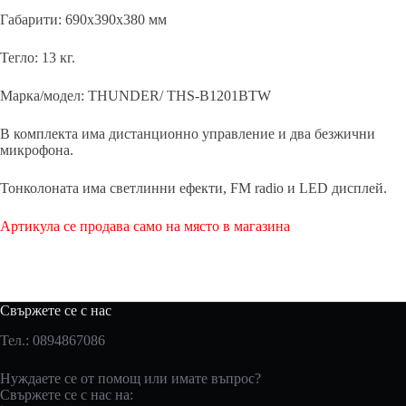
Габарити: 690х390х380 мм
Тегло: 13 кг.
Марка/модел: THUNDER/ THS-B1201BTW
В комплекта има дистанционно управление и два безжични
микрофона.
Тонколоната има светлинни ефекти, FM radio и LED дисплей.
Артикула се продава само на място в магазина
Свържете се с нас
Тел.: 0894867086
Нуждаете се от помощ или имате въпрос?
Свържете се с нас на: