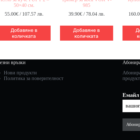
50×40 см.
985
55.00
€
/ 107.57 лв.
39.90
€
/ 78.04 лв.
160.0
Добавяне в
Добавяне в
Д
количката
количката
к
езни връзки
Абонира
Нови продукти
Абонира
Политика за поверителност
продукт
Емайл
Абонир