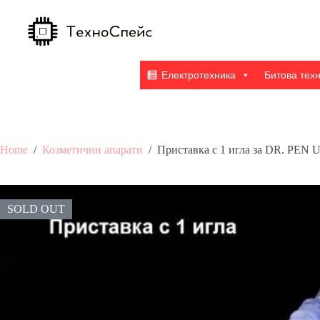
Skip
to
content
Електротехника
Битова тех
Home
/
Козметични апарати
/
Приставка с 1 игла за DR. PEN
SOLD OUT