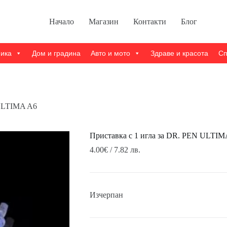
Начало
Магазин
Контакти
Блог
ника
Дом и градина
Авто и мото
Здраве и красота
Сп
 ULTIMA A6
Приставка с 1 игла за DR. PEN ULTIM
4.00
€
/ 7.82 лв.
Изчерпан