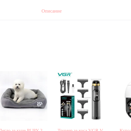
Описание
Легло за куче PUPY 2 –
Тример за коса VGR V-
Купол