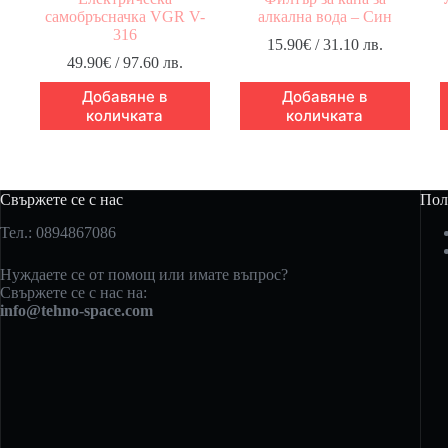
самобръсначка VGR V-
алкална вода – Син
316
15.90
€
/ 31.10 лв.
49.90
€
/ 97.60 лв.
Добавяне в
Добавяне в
количката
количката
Свържете се с нас
Пол
Тел.: 0894867086
Нуждаете се от помощ или имате въпрос?
Свържете се с нас на:
info@tehno-space.com