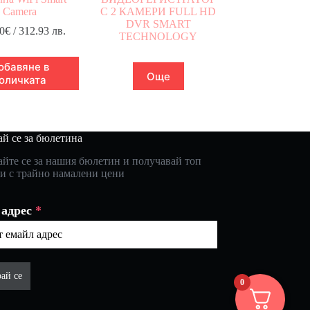
Camera
С 2 КАМЕРИ FULL HD
DVR SMART
0
€
/ 312.93 лв.
TECHNOLOGY
обавяне в
Още
оличката
й се за бюлетина
йте се за нашия бюлетин и получавай топ
и с трайно намалени цени
 адрес
*
ай се
0