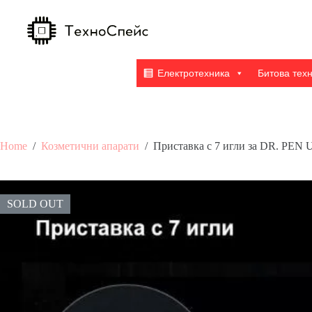
Skip
to
content
Електротехника
Битова тех
Home
/
Козметични апарати
/
Приставка с 7 игли за DR. PEN
SOLD OUT