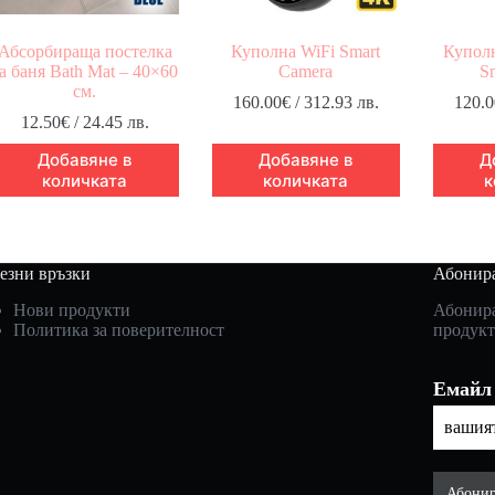
Абсорбираща постелка
Куполна WiFi Smart
Куполн
а баня Bath Mat – 40×60
Camera
S
см.
160.00
€
/ 312.93 лв.
120.0
12.50
€
/ 24.45 лв.
Добавяне в
Добавяне в
Д
количката
количката
к
езни връзки
Абонира
Нови продукти
Абонира
Политика за поверителност
продукт
Емайл
Абонир