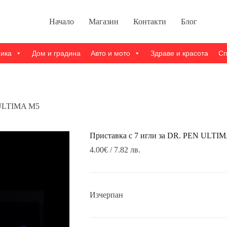
Начало
Магазин
Контакти
Блог
ника
Дом и градина
Авто и мото
Здраве и красота
Сп
 ULTIMA M5
Приставка с 7 игли за DR. PEN ULTI
4.00
€
/ 7.82 лв.
Изчерпан