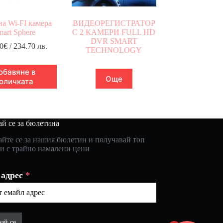
а Wi-FI камера
ВИДЕОРЕГИСТРАТОР
mart Sphere
С 2 КАМЕРИ FULL HD
DVR SMART
0
€
/ 234.70 лв.
TECHNOLOGY
обавяне в
Още
оличката
й се за бюлетина
йте се за нашия бюлетин и получавай топ
и с трайно намалени цени
 адрес
*
ай се