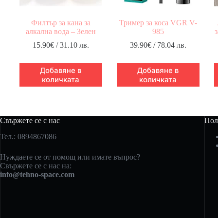
Филтър за кана за
Тример за коса VGR V-
алкална вода – Зелен
985
з
15.90
€
/ 31.10 лв.
39.90
€
/ 78.04 лв.
Добавяне в
Добавяне в
количката
количката
Свържете се с нас
Пол
Тел.: 0894867086
Нуждаете се от помощ или имате въпрос?
Свържете се с нас на:
info@tehno-space.com