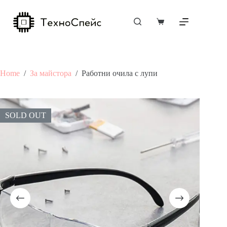
Skip
to
content
Shopping
cart
Home
/
За майстора
/
Работни очила с лупи
SOLD OUT