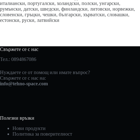
италиански, португалски, холандски, полски, унгарски,
румънски, датски, шведски, финландски, литовски, норвежки,
словенски, гръцки, чешки, български, хърватски, словашки,
естонски, руски, латвийски
Свържете се с нас
Тел.: 0894867086
Нуждаете се от помощ или имате въпрос?
Свържете се с нас на:
info@tehno-space.com
Полезни връзки
Нови продукти
Политика за поверителност