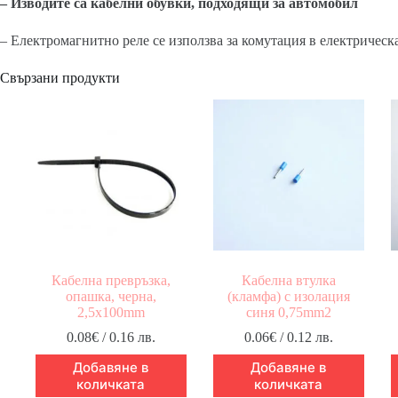
– Изводите са кабелни обувки, подходящи за автомобил
– Електромагнитно реле се използва за комутация в електрическ
Свързани продукти
Кабелна превръзка,
Кабелна втулка
опашка, черна,
(кламфа) с изолация
2,5x100mm
синя 0,75mm2
0.08
€
/ 0.16 лв.
0.06
€
/ 0.12 лв.
Добавяне в
Добавяне в
количката
количката