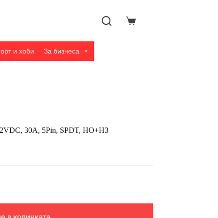
Shopping
cart
орт и хоби
За бизнеса
12VDC, 30A, 5Pin, SPDT, НО+НЗ
е в количката