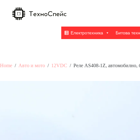
Skip
to
content
Електротехника
Битова тех
Home
/
Авто и мото
/
12VDC
/
Реле AS408-1Z, автомобилно,