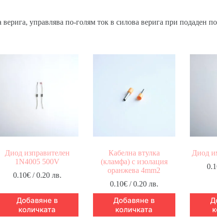
а верига, управлява по-голям ток в силова верига при подаден п
Диод изправителен
Кабелна втулка
Диод и
1N4005 500V
(кламфа) с изолация
0.1
оранжева 4mm2
0.10
€
/ 0.20 лв.
0.10
€
/ 0.20 лв.
Добавяне в
Добавяне в
Д
количката
количката
к