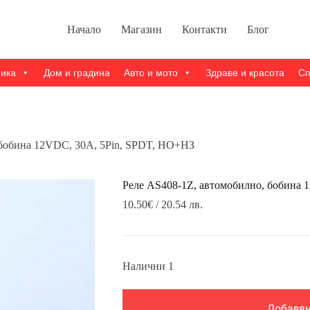
Начало
Магазин
Контакти
Блог
ника
Дом и градина
Авто и мото
Здраве и красота
Сп
 бобина 12VDC, 30A, 5Pin, SPDT, НО+НЗ
Реле AS408-1Z, автомобилно, бобина 
10.50
€
/ 20.54 лв.
Налични 1
Добавян