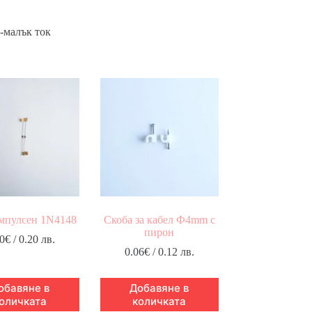
о-малък ток
мпулсен 1N4148
Скоба за кабел Ф4mm с
пирон
0
€
/ 0.20 лв.
0.06
€
/ 0.12 лв.
обавяне в
Добавяне в
оличката
количката