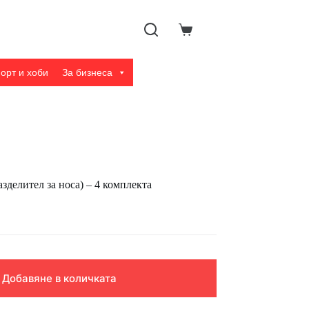
Shopping
cart
орт и хоби
За бизнеса
зделител за носа) – 4 комплекта
Добавяне в количката