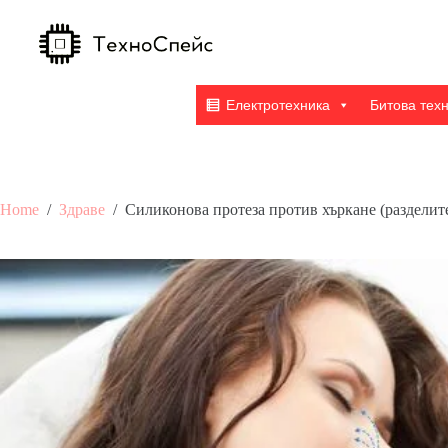
Skip
to
content
Електротехника
Битова тех
Home
/
Здраве
/
Силиконова протеза против хъркане (разделите