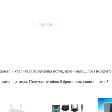
Описание
кането и увеличава въздушния поток, преминаващ през ноздрите
различни рамери. Получавате общо 8 броя силиконови протези!