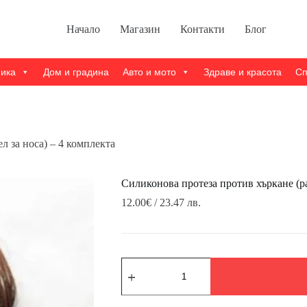
Начало
Магазин
Контакти
Блог
ника
Дом и градина
Авто и мото
Здраве и красота
Сп
л за носа) – 4 комплекта
Силиконова протеза против хъркане (ра
12.00
€
/ 23.47 лв.
количество
за
Силиконова
протеза