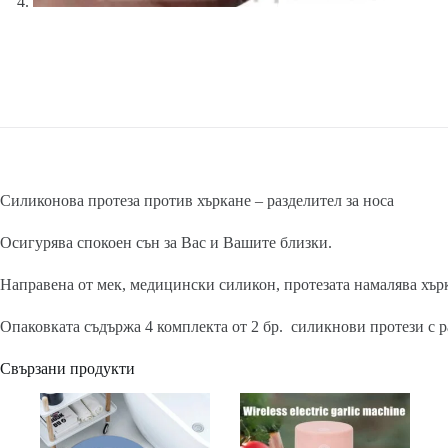
Силиконова протеза против хъркане – разделител за носа
Осигурява спокоен сън за Вас и Вашите близки.
Направена от мек, медицински силикон, протезата намалява хър
Опаковката съдържа 4 комплекта от 2 бр. силикнови протези с 
Свързани продукти