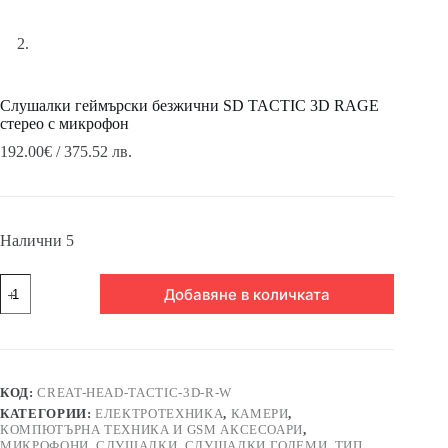
Слушалки геймърски безжични SD TACTIC 3D RAGE
стерео с микрофон
192.00
€
/ 375.52 лв.
Налични 5
количество
Добавяне в количката
за
Слушалки
геймърски
безжични
SD
TACTIC
КОД:
CREAT-HEAD-TACTIC-3D-R-W
3D
КАТЕГОРИИ:
ЕЛЕКТРОТЕХНИКА
,
КАМЕРИ
,
RAGE
КОМПЮТЪРНА ТЕХНИКА И GSM АКСЕСОАРИ
,
стерео
МИКРОФОНИ
,
СЛУШАЛКИ
,
СЛУШАЛКИ ГОЛЕМИ
,
ТИП