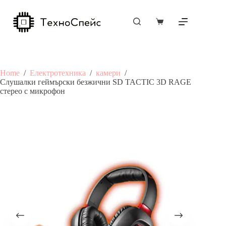
Skip
to
content
Shopping
cart
Home
/
Електротехника
/
камери
/
Слушалки геймърски безжични SD TACTIC 3D RAGE
стерео с микрофон