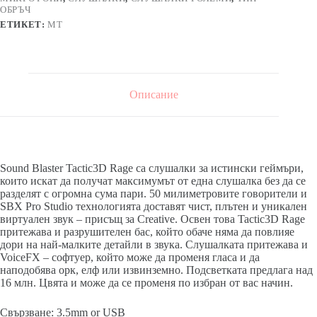
с
ОБРЪЧ
микрофон
ЕТИКЕТ:
MT
Описание
Sound Blaster Tactic3D Rage са слушалки за истински геймъри,
които искат да получат максимумът от една слушалка без да се
разделят с огромна сума пари. 50 милиметровите говорители и
SBX Pro Studio технологията доставят чист, плътен и уникален
виртуален звук – присъщ за Creative. Освен това Tactic3D Rage
притежава и разрушителен бас, който обаче няма да повлияе
дори на най-малките детайли в звука. Слушалката притежава и
VoiceFX – софтуер, който може да променя гласа и да
наподобява орк, елф или извинземно. Подсветката предлага над
16 млн. Цвята и може да се променя по избран от вас начин.
Свързване: 3.5mm or USB