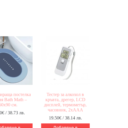
ираща постелка
Тестер за алкохол в
ня Bath Math –
кръвта, дрегер, LCD
60х90 см.
дисплей, термометър,
часовник, 2xAAA
0
€
/ 38.73 лв.
19.50
€
/ 38.14 лв.
обавяне в
Добавяне в