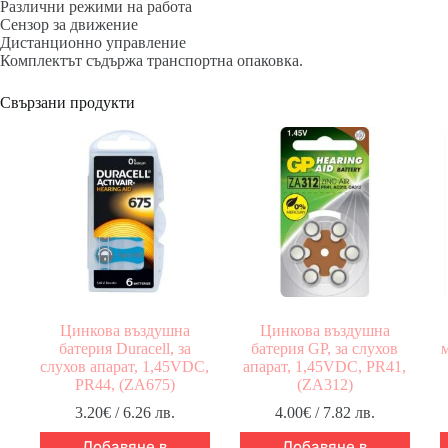
Различни режими на работа
Сензор за движение
Дистанционно управление
Комплектът съдържа транспортна опаковка.
Свързани продукти
Цинкова въздушна
Цинкова въздушна
батерия Duracell, за
батерия GP, за слухов
м
слухов апарат, 1,45VDC,
апарат, 1,45VDC, PR41,
PR44, (ZA675)
(ZA312)
3.20
€
/ 6.26 лв.
4.00
€
/ 7.82 лв.
Добавяне в
Добавяне в