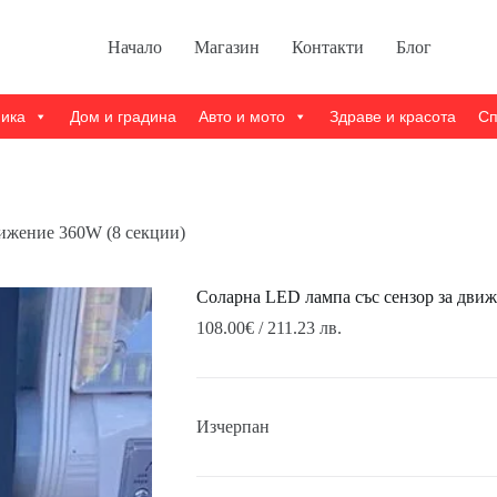
Начало
Магазин
Контакти
Блог
ника
Дом и градина
Авто и мото
Здраве и красота
Сп
вижение 360W (8 секции)
Соларна LED лампа със сензор за движ
108.00
€
/ 211.23 лв.
Изчерпан