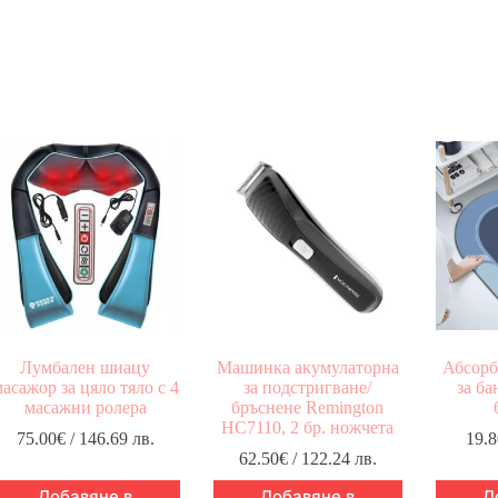
Лумбален шиацу
Машинка акумулаторна
Абсорб
асажор за цяло тяло с 4
за подстригване/
за ба
масажни ролера
бръснене Remington
HC7110, 2 бр. ножчета
75.00
€
/ 146.69 лв.
19.8
62.50
€
/ 122.24 лв.
Добавяне в
Добавяне в
Д