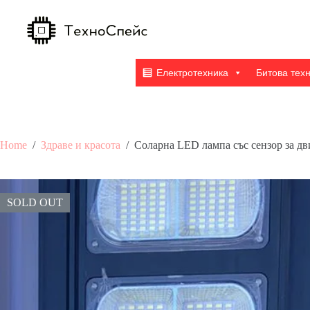
Skip
to
content
Електротехника
Битова тех
Home
/
Здраве и красота
/
Соларна LED лампа със сензор за д
SOLD OUT