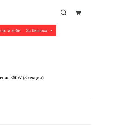
Shopping
cart
орт и хоби
За бизнеса
ение 360W (8 секции)