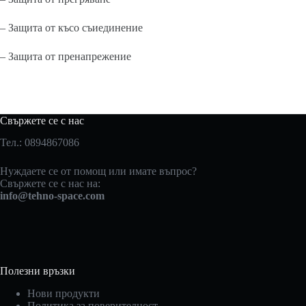
– Защита от късо съиединение
– Защита от пренапрежение
Свържете се с нас
Тел.: 0894867086
Нуждаете се от помощ или имате въпрос?
Свържете се с нас на:
info@tehno-space.com
Полезни връзки
Нови продукти
Политика за поверителност