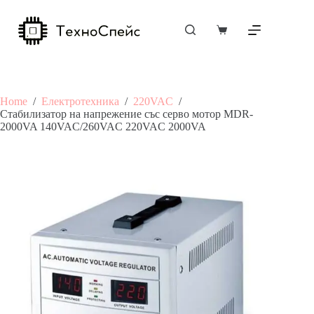
Skip
to
content
Shopping
cart
Home
/
Електротехника
/
220VAC
/
Стабилизатор на напрежение със серво мотор MDR-
2000VA 140VAC/260VAC 220VAC 2000VA