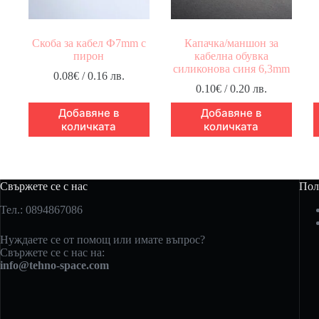
Скоба за кабел Ф7mm с
Капачка/маншон за
пирон
кабелна обувка
силиконова синя 6,3mm
0.08
€
/ 0.16 лв.
0.10
€
/ 0.20 лв.
Добавяне в
Добавяне в
количката
количката
Свържете се с нас
Пол
Тел.: 0894867086
Нуждаете се от помощ или имате въпрос?
Свържете се с нас на:
info@tehno-space.com