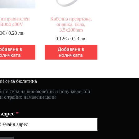
 изправителен
Кабелна превръзка,
4004 400V
опашка, бяла,
3,5x200mm
0
€
/ 0.20 лв.
0.12
€
/ 0.23 лв.
обавяне в
Добавяне в
оличката
количката
й се за бюлетина
йте се за нашия бюлетин и получавай топ
и с трайно намалени цени
 адрес
*