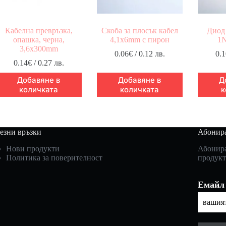
Кабелна превръзка,
Скоба за плосък кабел
Диод
опашка, черна,
4,1x6mm с пирон
1N
3,6x300mm
0.06
€
/ 0.12 лв.
0.1
0.14
€
/ 0.27 лв.
Добавяне в
Добавяне в
Д
количката
количката
к
езни връзки
Абонира
Нови продукти
Абонира
Политика за поверителност
продукт
Емайл