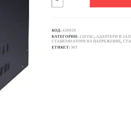
Стабилизатор
на
напрежение
с
релета
SDR-
КОД:
420829
3000
КАТЕГОРИИ:
220VAC
,
АДАПТЕРИ И ЗА
140VAC/260VAC
СТАБИЛИЗАТОРИ НА НАПРЕЖЕНИЕ
,
СТА
220VAC
ЕТИКЕТ:
MT
3000VA