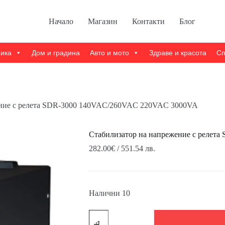
Начало
Магазин
Контакти
Блог
ника
Дом и градина
Авто и мото
Здраве и красота
Сп
ение с релета SDR-3000 140VAC/260VAC 220VAC 3000VA
Стабилизатор на напрежение с реле
282.00
€
/ 551.54 лв.
Налични 10
количество
за