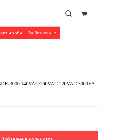
Shopping
cart
орт и хоби
За бизнеса
та SDR-3000 140VAC/260VAC 220VAC 3000VA
Добавяне в количката