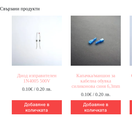
Свързани продукти
Диод изправителен
Капачка/маншон за
1N4005 500V
кабелна обувка
силиконова синя 6,3mm
0.10
€
/ 0.20 лв.
0.10
€
/ 0.20 лв.
Добавяне в
Добавяне в
количката
количката