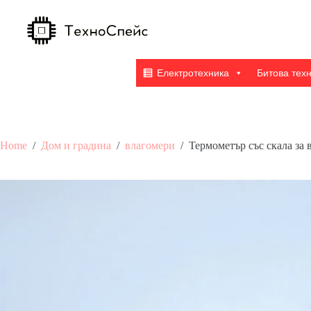
Skip
to
content
Електротехника
Битова тех
Home
/
Дом и градина
/
влагомери
/
Термометър със скала за 