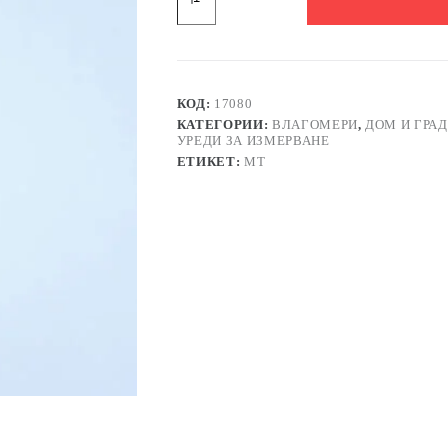
Термометър
със
скала
за
вътрешно
ползване
КОД:
17080
-20°C
КАТЕГОРИИ:
ВЛАГОМЕРИ
,
ДОМ И ГРА
до
УРЕДИ ЗА ИЗМЕРВАНЕ
50°C
ЕТИКЕТ:
MT