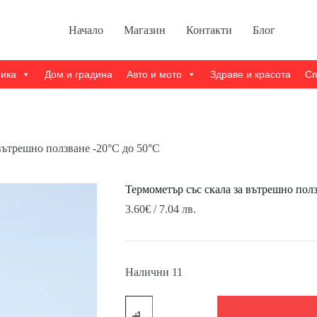
Начало
Магазин
Контакти
Блог
ника
Дом и градина
Авто и мото
Здраве и красота
Сп
вътрешно ползване -20°C до 50°C
Термометър със скала за вътрешно полз
3.60
€
/ 7.04 лв.
Налични 11
количество
за