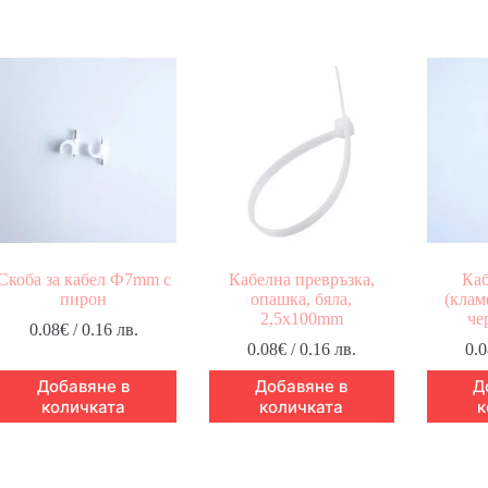
Скоба за кабел Ф7mm с
Кабелна превръзка,
Каб
пирон
опашка, бяла,
(клам
2,5x100mm
че
0.08
€
/ 0.16 лв.
0.08
€
/ 0.16 лв.
0.0
Добавяне в
Добавяне в
Д
количката
количката
к