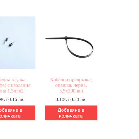
елна втулка
Кабелна превръзка,
фа) с изолация
опашка, черна,
рна 1,5mm2
3,5x200mm
8
€
/ 0.16 лв.
0.10
€
/ 0.20 лв.
обавяне в
Добавяне в
оличката
количката