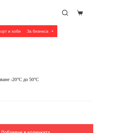
Shopping
cart
орт и хоби
За бизнеса
ване -20°C до 50°C
Добавяне в количката