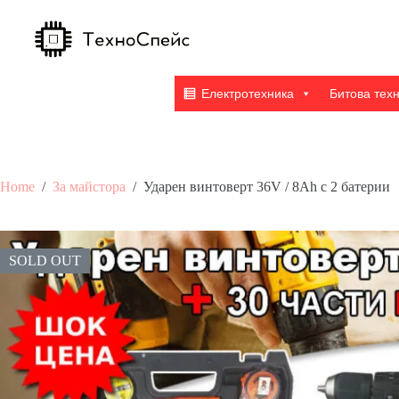
Skip
to
content
Електротехника
Битова тех
Home
/
За майстора
/
Ударен винтоверт 36V / 8Ah с 2 батерии
SOLD OUT