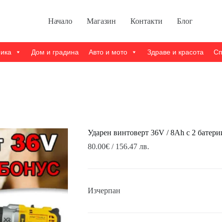
Начало
Магазин
Контакти
Блог
ника
Дом и градина
Авто и мото
Здраве и красота
Сп
Ударен винтоверт 36V / 8Ah с 2 батери
80.00
€
/ 156.47 лв.
Изчерпан