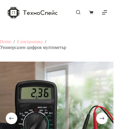
Skip
to
content
Shopping
cart
Home
/
Електроника
/
Универсален цифров мултиметър