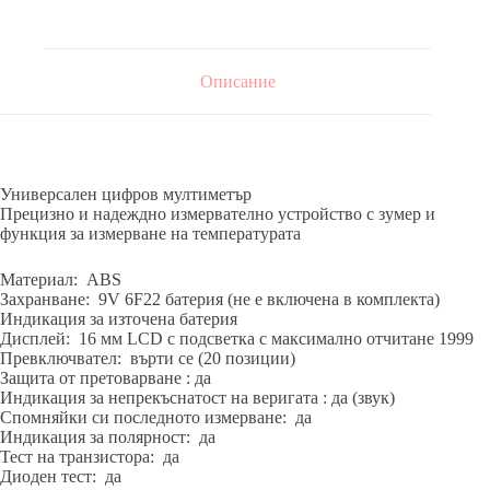
Описание
Универсален цифров мултиметър
Прецизно и надеждно измервателно устройство с зумер и
функция за измерване на температурата
Материал: ABS
Захранване: 9V 6F22 батерия (не е включена в комплекта)
Индикация за източена батерия
Дисплей: 16 мм LCD с подсветка с максимално отчитане 1999
Превключвател: върти се (20 позиции)
Защита от претоварване : да
Индикация за непрекъснатост на веригата : да (звук)
Спомняйки си последното измерване: да
Индикация за полярност: да
Тест на транзистора: да
Диоден тест: да