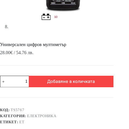
Универсален цифров мултиметър
28.00
€
/ 54.76 лв.
количество
Добавяне в количката
за
Универсален
цифров
мултиметър
КОД:
TS5767
КАТЕГОРИЯ:
ЕЛЕКТРОНИКА
ЕТИКЕТ:
ЕТ