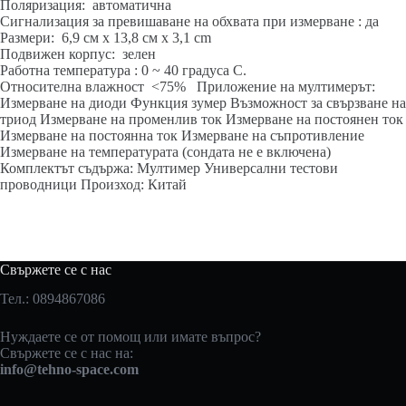
Поляризация: автоматична
Сигнализация за превишаване на обхвата при измерване : да
Размери: 6,9 см х 13,8 см x 3,1 cm
Подвижен корпус: зелен
Работна температура : 0 ~ 40 градуса C.
Относителна влажност <75% Приложение на мултимерът:
Измерване на диоди Функция зумер Възможност за свързване на
триод Измерване на променлив ток Измерване на постоянен ток
Измерване на постоянна ток Измерване на съпротивление
Измерване на температурата (сондата не е включена)
Комплектът съдържа: Мултимер Универсални тестови
проводници Произход: Китай
Свържете се с нас
Тел.: 0894867086
Нуждаете се от помощ или имате въпрос?
Свържете се с нас на:
info@tehno-space.com