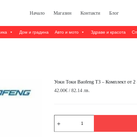
Начало
Магазин
Контакти
Блог
ника
Дом и градина
Авто и мото
Здраве и красота
Сп
Уоки Токи Baofeng T3 – Комплект от 2
42.00
€
/ 82.14 лв.
количество
за
Уоки
Токи