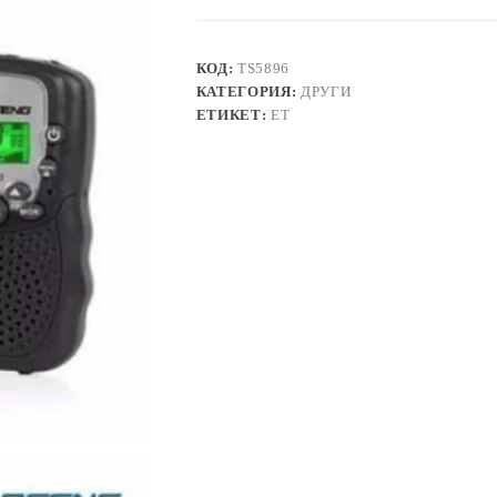
Baofeng
T3
–
Комплект
КОД:
TS5896
от
КАТЕГОРИЯ:
ДРУГИ
2
ЕТИКЕТ:
ЕТ
броя