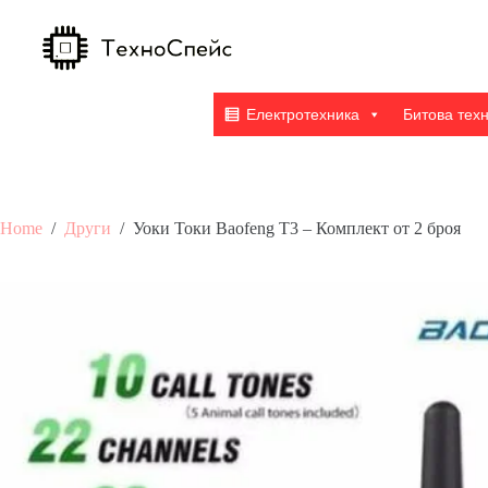
Skip
to
content
Електротехника
Битова тех
Home
/
Други
/
Уоки Токи Baofeng T3 – Комплект от 2 броя