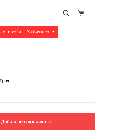
Shopping
cart
орт и хоби
За бизнеса
 броя
Добавяне в количката