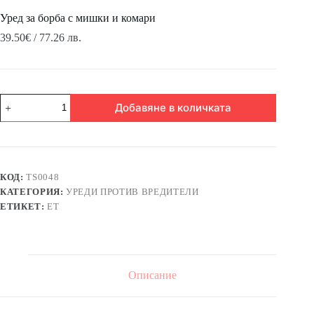
Уред за борба с мишки и комари
39.50
€
/ 77.26 лв.
количество
Добавяне в количката
за
Уред
за
борба
с
мишки
КОД:
TS0048
и
КАТЕГОРИЯ:
УРЕДИ ПРОТИВ ВРЕДИТЕЛИ
комари
ЕТИКЕТ:
ЕТ
Описание