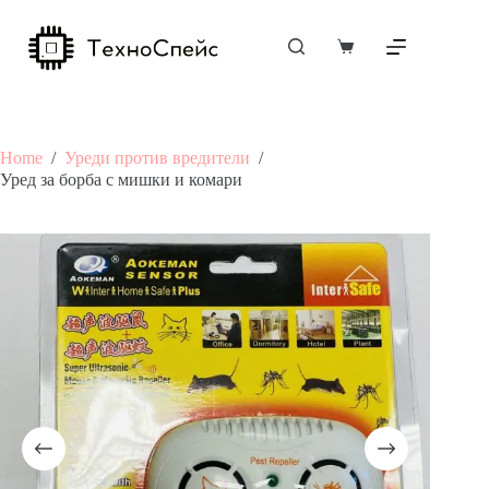
Skip
to
content
Shopping
cart
Home
/
Уреди против вредители
/
Уред за борба с мишки и комари