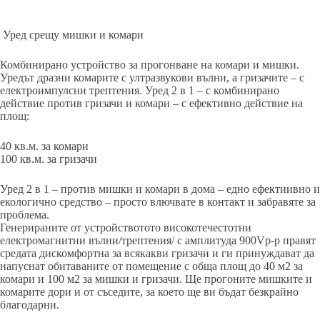
Уред срещу мишки и комари
Комбинирано устройство за прогонване на комари и мишки.
Уредът дразни комарите с ултразвукови вълни, а гризачите – с
електроимпулсни трептения. Уред 2 в 1 – с комбинирано
действие против гризачи и комари – с ефективно действие на
площ:
40 кв.м. за комари
100 кв.м. за гризачи
Уред 2 в 1 – против мишки и комари в дома – едно ефектиивно и
екологично средство – просто влючвате в контакт и забравяте за
проблема.
Генерираните от устройствотото високотечестотни
електромагнитни вълни/трептения/ с амплитуда 900Vp-p правят
средата дискомфортна за всякакви гризачи и ги принуждават да
напуснат обитаваните от помещение с обща площ до 40 м2 за
комари и 100 м2 за мишки и гризачи. Ще прогоните мишките и
комарите дори и от съседите, за което ще ви бъдат безкрайно
благодарни.