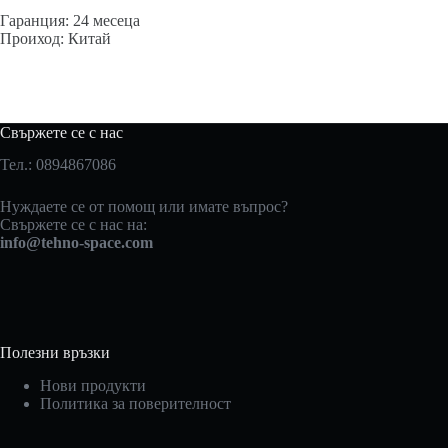
Гаранция: 24 месеца
Проиход: Китай
Свържете се с нас
Тел.: 0894867086
Нуждаете се от помощ или имате въпрос?
Свържете се с нас на:
info@tehno-space.com
Полезни връзки
Нови продукти
Политика за поверителност