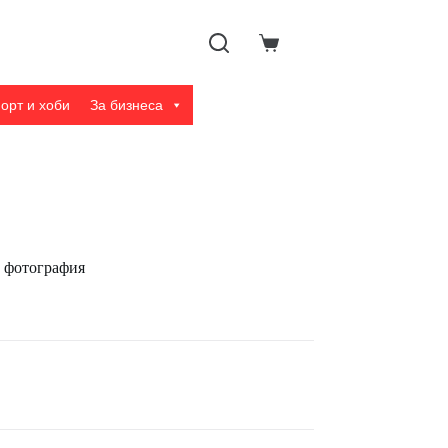
Shopping
cart
орт и хоби
За бизнеса
а фотография