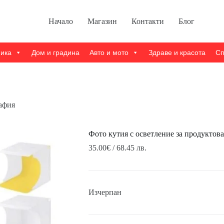
Начало
Магазин
Контакти
Блог
ника
Дом и градина
Авто и мото
Здраве и красота
Сп
рафия
Фото кутия с осветление за продуктов
35.00
€
/ 68.45 лв.
Изчерпан