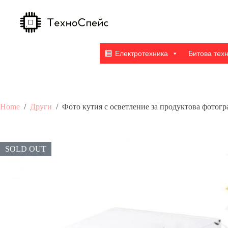
Skip
to
content
Електротехника
Битова тех
Home
/
Други
/
Фото кутия с осветление за продуктова фотог
SOLD OUT