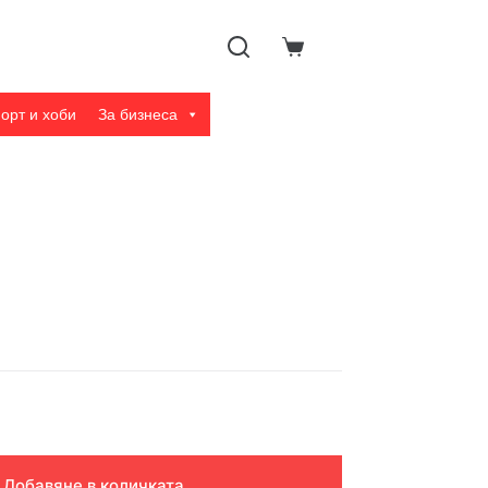
Shopping
cart
орт и хоби
За бизнеса
Добавяне в количката