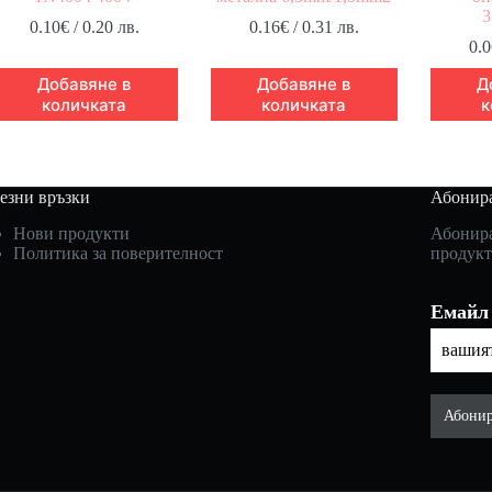
3
0.10
€
/ 0.20 лв.
0.16
€
/ 0.31 лв.
0.0
Добавяне в
Добавяне в
Д
количката
количката
к
езни връзки
Абонира
Нови продукти
Абонира
Политика за поверителност
продукт
Емайл
Абонир