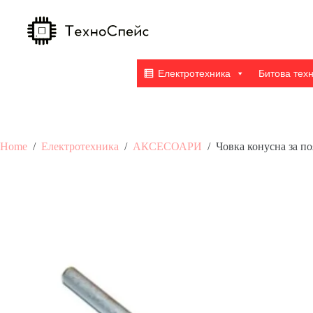
Skip
to
content
Електротехника
Битова тех
Home
/
Електротехника
/
АКСЕСОАРИ
/
Човка конусна за 