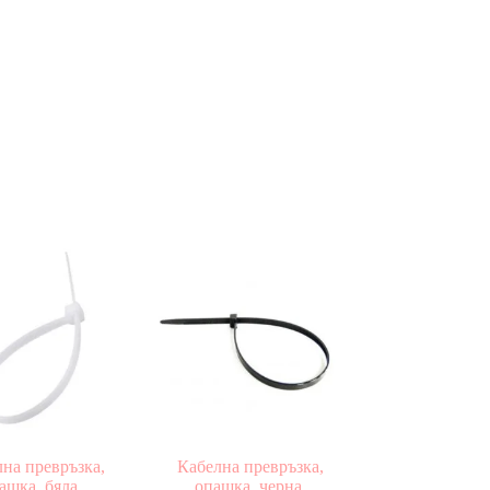
на превръзка,
Кабелна превръзка,
ашка, бяла,
опашка, черна,