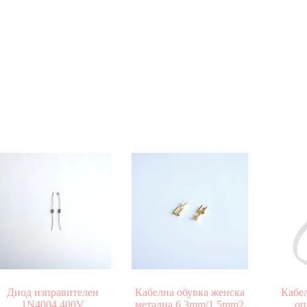
Диод изправителен
Кабелна обувка женска
Кабел
1N4004 400V
метална 6,3mm/1,5mm2
оп