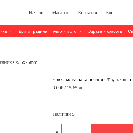
Начало
Магазин
Контакти
Блог
ника
Дом и градина
Авто и мото
Здраве и красота
Сп
поялник Ф5,5х75mm
Човка конусна за поялник Ф5,5х75mm
8.00
€
/ 15.65 лв.
Налични 5
количество
за