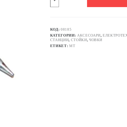
Човка
конусна
за
поялник
Ф5,5х75mm
КОД:
08185
КАТЕГОРИИ:
АКСЕСОАРИ
,
ЕЛЕКТРОТЕ
СТАНЦИИ
,
СТОЙКИ
,
ЧОВКИ
ЕТИКЕТ:
MT