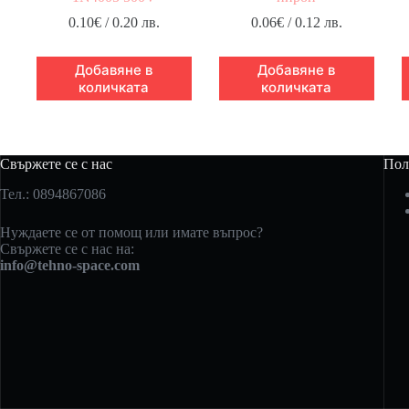
0.10
€
/ 0.20 лв.
0.06
€
/ 0.12 лв.
Добавяне в
Добавяне в
количката
количката
Свържете се с нас
Пол
Тел.: 0894867086
Нуждаете се от помощ или имате въпрос?
Свържете се с нас на:
info@tehno-space.com