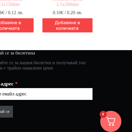
,5x150mm
2,5x200mm
6
€
/ 0.12 лв.
0.10
€
/ 0.20 лв.
обавяне в
Добавяне в
оличката
количката
й се за бюлетина
йте се за нашия бюлетин и получавай топ
и с трайно намалени цени
 адрес
*
ай се
0