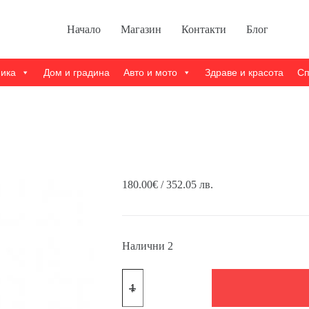
Начало
Магазин
Контакти
Блог
ника
Дом и градина
Авто и мото
Здраве и красота
Сп
180.00
€
/ 352.05 лв.
Налични 2
Количество