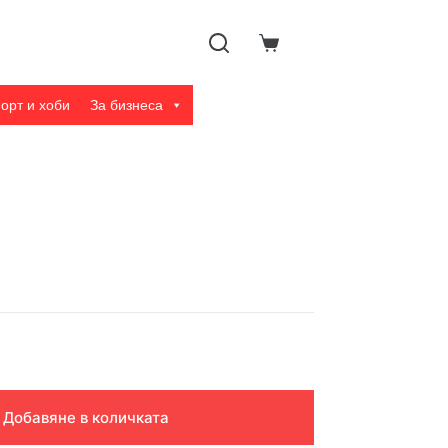
Shopping
cart
орт и хоби
За бизнеса
Добавяне в количката