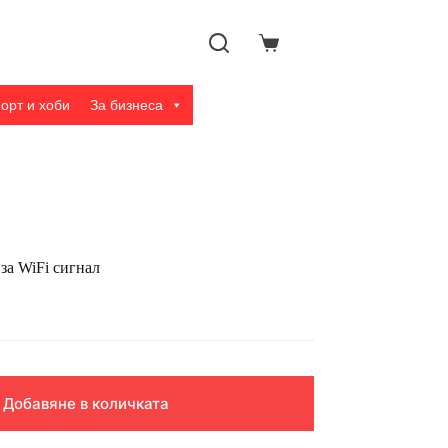
Shopping
cart
орт и хоби
За бизнеса
за WiFi сигнал
Добавяне в количката