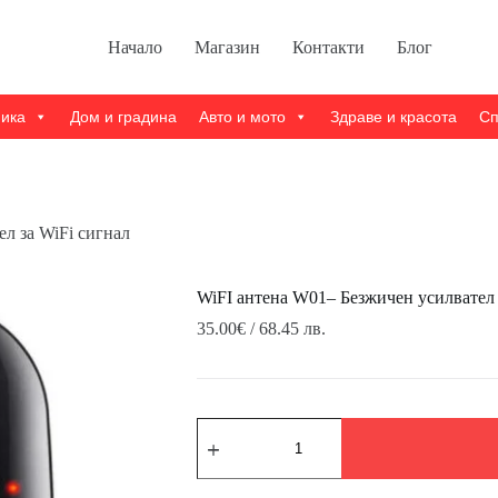
Начало
Магазин
Контакти
Блог
ника
Дом и градина
Авто и мото
Здраве и красота
Сп
л за WiFi сигнал
WiFI антена W01– Безжичен усилвател 
35.00
€
/ 68.45 лв.
количество
за
WiFI
антена