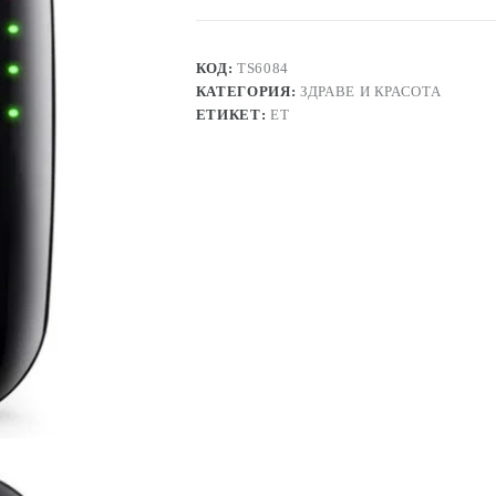
W01–
Безжичен
усилвател
за
КОД:
TS6084
WiFi
КАТЕГОРИЯ:
ЗДРАВЕ И КРАСОТА
сигнал
ЕТИКЕТ:
ЕТ