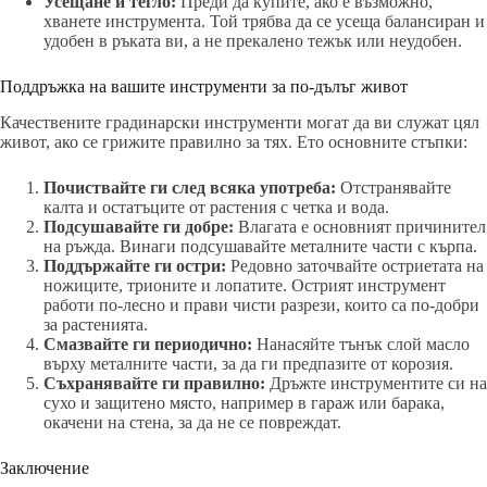
Усещане и тегло:
Преди да купите, ако е възможно,
хванете инструмента. Той трябва да се усеща балансиран и
удобен в ръката ви, а не прекалено тежък или неудобен.
Поддръжка на вашите инструменти за по-дълъг живот
Качествените градинарски инструменти могат да ви служат цял
живот, ако се грижите правилно за тях. Ето основните стъпки:
Почиствайте ги след всяка употреба:
Отстранявайте
калта и остатъците от растения с четка и вода.
Подсушавайте ги добре:
Влагата е основният причинител
на ръжда. Винаги подсушавайте металните части с кърпа.
Поддържайте ги остри:
Редовно заточвайте остриетата на
ножиците, трионите и лопатите. Острият инструмент
работи по-лесно и прави чисти разрези, които са по-добри
за растенията.
Смазвайте ги периодично:
Нанасяйте тънък слой масло
върху металните части, за да ги предпазите от корозия.
Съхранявайте ги правилно:
Дръжте инструментите си на
сухо и защитено място, например в гараж или барака,
окачени на стена, за да не се повреждат.
Заключение