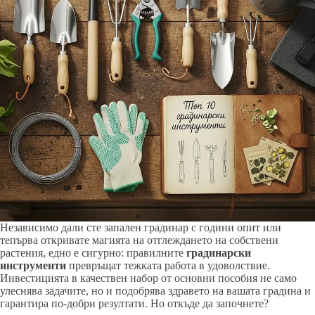
Независимо дали сте запален градинар с години опит или
тепърва откривате магията на отглеждането на собствени
растения, едно е сигурно: правилните
градинарски
инструменти
превръщат тежката работа в удоволствие.
Инвестицията в качествен набор от основни пособия не само
улеснява задачите, но и подобрява здравето на вашата градина и
гарантира по-добри резултати. Но откъде да започнете?