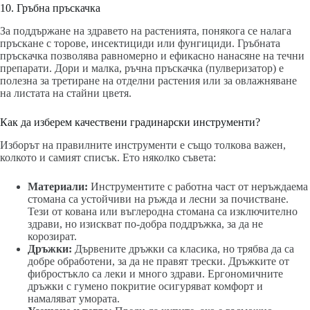
10. Гръбна пръскачка
За поддържане на здравето на растенията, понякога се налага
пръскане с торове, инсектициди или фунгициди. Гръбната
пръскачка позволява равномерно и ефикасно нанасяне на течни
препарати. Дори и малка, ръчна пръскачка (пулверизатор) е
полезна за третиране на отделни растения или за овлажняване
на листата на стайни цветя.
Как да изберем качествени градинарски инструменти?
Изборът на правилните инструменти е също толкова важен,
колкото и самият списък. Ето няколко съвета:
Материали:
Инструментите с работна част от неръждаема
стомана са устойчиви на ръжда и лесни за почистване.
Тези от кована или въглеродна стомана са изключително
здрави, но изискват по-добра поддръжка, за да не
корозират.
Дръжки:
Дървените дръжки са класика, но трябва да са
добре обработени, за да не правят трески. Дръжките от
фибростъкло са леки и много здрави. Ергономичните
дръжки с гумено покритие осигуряват комфорт и
намаляват умората.