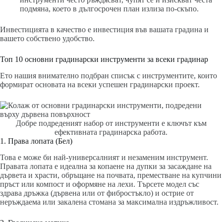
подмяна, което в дългосрочен план излиза по-скъпо.
Инвестицията в качество е инвестиция във вашата градина и
вашето собствено удобство.
Топ 10 основни градинарски инструменти за всеки градинар
Ето нашия внимателно подбран списък с инструментите, които
формират основата на всеки успешен градинарски проект.
Добре подреденият набор от инструменти е ключът към
ефективната градинарска работа.
1. Права лопата (Бел)
Това е може би най-универсалният и незаменим инструмент.
Правата лопата е идеална за копаене на дупки за засаждане на
дървета и храсти, обръщане на почвата, преместване на купчини
пръст или компост и оформяне на лехи. Търсете модел със
здрава дръжка (дървена или от фибростъкло) и острие от
неръждаема или закалена стомана за максимална издръжливост.