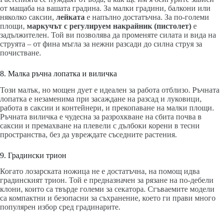
от мащаба на вашата градина. За малки градини, балкони или
няколко саксии,
лейката
е напълно достатъчна. За по-големи
площи,
маркучът с регулируем накрайник (пистолет)
е
задължителен. Той ви позволява да променяте силата и вида на
струята – от фина мъгла за нежни разсади до силна струя за
почистване.
8. Малка ръчна лопатка и виличка
Този малък, но мощен дует е идеален за работа отблизо. Ръчната
лопатка е незаменима при засаждане на разсад и луковици,
работа в саксии и контейнери, и прекопаване на малки площи.
Ръчната виличка е чудесна за разрохкване на сбита почва в
саксии и премахване на плевели с дълбоки корени в тесни
пространства, без да увреждате съседните растения.
9. Градински трион
Когато лозарската ножица не е достатъчна, на помощ идва
градинският трион. Той е предназначен за рязане на по-дебели
клони, които са твърде големи за секатора. Сгъваемите модели
са компактни и безопасни за съхранение, което ги прави много
популярен избор сред градинарите.