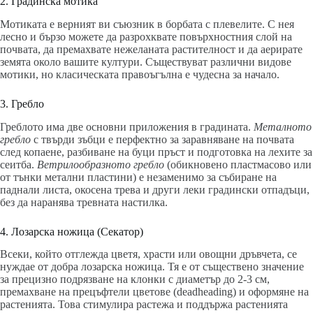
2. Градинска мотика
Мотиката е верният ви съюзник в борбата с плевелите. С нея
лесно и бързо можете да разрохквате повърхностния слой на
почвата, да премахвате нежеланата растителност и да аерирате
земята около вашите култури. Съществуват различни видове
мотики, но класическата правоъгълна е чудесна за начало.
3. Гребло
Греблото има две основни приложения в градината.
Металното
гребло
с твърди зъбци е перфектно за заравняване на почвата
след копаене, разбиване на буци пръст и подготовка на лехите за
сеитба.
Ветрилообразното гребло
(обикновено пластмасово или
от тънки метални пластини) е незаменимо за събиране на
паднали листа, окосена трева и други леки градински отпадъци,
без да наранява тревната настилка.
4. Лозарска ножица (Секатор)
Всеки, който отглежда цветя, храсти или овощни дръвчета, се
нуждае от добра лозарска ножица. Тя е от съществено значение
за прецизно подрязване на клонки с диаметър до 2-3 см,
премахване на прецъфтели цветове (deadheading) и оформяне на
растенията. Това стимулира растежа и поддържа растенията