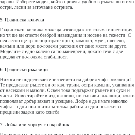
здрави. Изберете модел, който приляга удобно в ръката ви и има
остри, лесни за заточване остриета.
5. Градинска количка
Градинската количка може да изглежда като голяма инвестиция,
но тя ще ви спести безброй навеждания и носене на тежести. С
нея лесно ще транспортирате пръст, компост, мулч, плевели,
камъни или дори по-големи растения от едно място на друго.
Моделите с едно колело са по-маневрени, докато тези с две
предлагат по-голяма стабилност.
6. Градински ръкавици
Никога не подценявайте значението на добрия чифт ръкавици!
Те предпазват ръцете ви от кал, тръни, остри камъни, ухапвания
от насекоми и мазоли. Освен това поддържат ръцете ви сухи и
чисти. Инвестирайте в издръжливи, но гъвкави ръкавици, които
позволяват добър захват и усещане. Добре е да имате няколко
чифта – едни по-плътни за тежка работа и едни по-леки за
прецизни задачи като сеитба.
7. Лейка или маркуч с накрайник
Растенията се нуждаят от вода, а как ще им я осигурите зависи