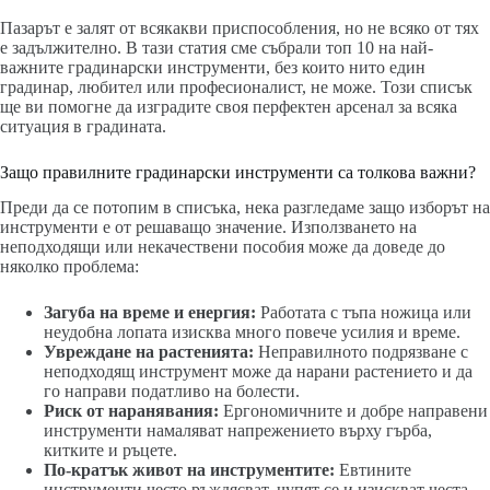
Пазарът е залят от всякакви приспособления, но не всяко от тях
е задължително. В тази статия сме събрали топ 10 на най-
важните градинарски инструменти, без които нито един
градинар, любител или професионалист, не може. Този списък
ще ви помогне да изградите своя перфектен арсенал за всяка
ситуация в градината.
Защо правилните градинарски инструменти са толкова важни?
Преди да се потопим в списъка, нека разгледаме защо изборът на
инструменти е от решаващо значение. Използването на
неподходящи или некачествени пособия може да доведе до
няколко проблема:
Загуба на време и енергия:
Работата с тъпа ножица или
неудобна лопата изисква много повече усилия и време.
Увреждане на растенията:
Неправилното подрязване с
неподходящ инструмент може да нарани растението и да
го направи податливо на болести.
Риск от наранявания:
Ергономичните и добре направени
инструменти намаляват напрежението върху гърба,
китките и ръцете.
По-кратък живот на инструментите:
Евтините
инструменти често ръждясват, чупят се и изискват честа