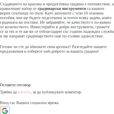
Създаването на красива и продуктивна градина е пътешествие, а
правилният набор от
градинарски инструменти
са вашите
верни спътници по пътя. Като започнете с тези 10 основни
пособия, вие ще бъдете подготвени за почти всяка задача, която
градината ви постави. Не забравяйте, че качеството е по-важно
от количеството. Инвестирайте в добри инструменти, грижете
се за тях и те ще ви се отблагодарят със години надеждна служба
и ще направят градинарството още по-голямо удоволствие.
Готови ли сте да обновите своя арсенал? Разгледайте нашите
предложения и изберете най-доброто за вашата градина!
Оставете отговор
Трябва да
влезете
, за да публикувате коментар.
Вход със Вашата социална мрежа