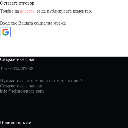
Оставете отговор
Трябва да
влезете
, за да публикувате коментар.
Вход със Вашата социална мрежа
Свържете се с нас
Тел.: 0894867086
Нуждаете се от помощ или имате въпрос?
Свържете се с нас на:
info@tehno-space.com
Полезни връзки