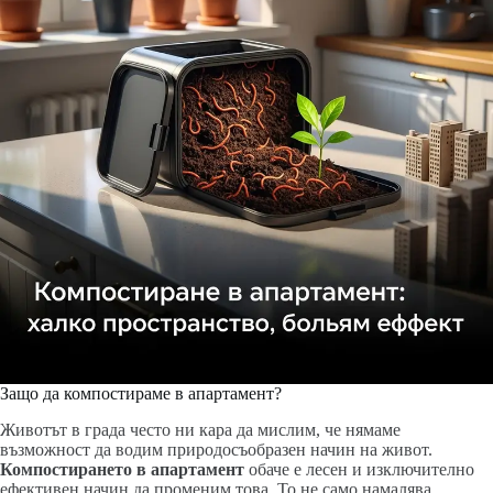
Защо да компостираме в апартамент?
Животът в града често ни кара да мислим, че нямаме
възможност да водим природосъобразен начин на живот.
Компостирането в апартамент
обаче е лесен и изключително
ефективен начин да променим това. То не само намалява