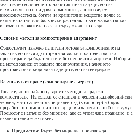
значително количеството на битовите отпадъци, които
изхвърляме, но и ни дава възможност да произведем
висококачествена, богата на хранителни вещества почва за
нашите стайни или балконски растения. Това е малка стъпка с
огромен положителен ефект върху околната среда.
Основни методи за компостиране в апартамент
Съществуват няколко изпитани метода за компостиране на
закрито, които са адаптирани за малки пространства и са
проектирани да бъдат чисти и без неприятни миризми. Изборът
на метод зависи от вашите предпочитания, наличното
пространство и вида на отпадъците, които генерирате.
Вермикомпостиране (компостиране с червеи)
Това е един от най-популярните методи за градско
компостиране. Използват се специални червени калифорнийски
червеи, които живеят в специален съд (компостер) и бързо
преработват органичните отпадъци в изключително богат хумус.
Процесът е напълно без миризма, ако се управлява правилно, и е
изключително ефективен.
Предимства:
Бързо, без миризма, произвежда