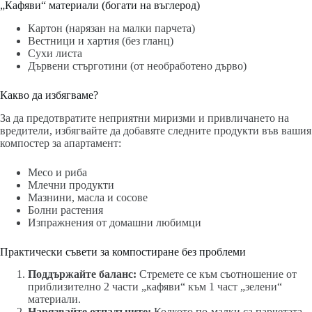
„Кафяви“ материали (богати на въглерод)
Картон (нарязан на малки парчета)
Вестници и хартия (без гланц)
Сухи листа
Дървени стърготини (от необработено дърво)
Какво да избягваме?
За да предотвратите неприятни миризми и привличането на
вредители, избягвайте да добавяте следните продукти във вашия
компостер за апартамент:
Месо и риба
Млечни продукти
Мазнини, масла и сосове
Болни растения
Изпражнения от домашни любимци
Практически съвети за компостиране без проблеми
Поддържайте баланс:
Стремете се към съотношение от
приблизително 2 части „кафяви“ към 1 част „зелени“
материали.
Нарязвайте отпадъците:
Колкото по-малки са парчетата,