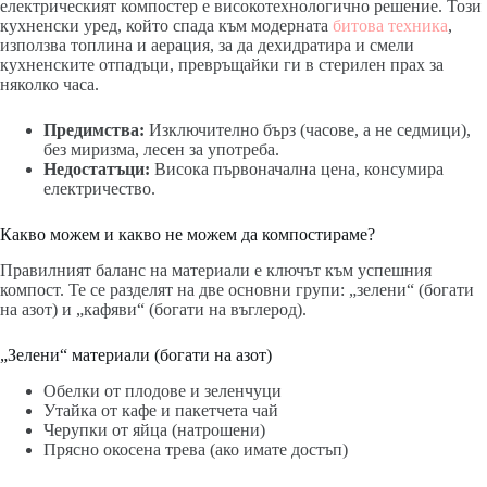
електрическият компостер е високотехнологично решение. Този
кухненски уред, който спада към модерната
битова техника
,
използва топлина и аерация, за да дехидратира и смели
кухненските отпадъци, превръщайки ги в стерилен прах за
няколко часа.
Предимства:
Изключително бърз (часове, а не седмици),
без миризма, лесен за употреба.
Недостатъци:
Висока първоначална цена, консумира
електричество.
Какво можем и какво не можем да компостираме?
Правилният баланс на материали е ключът към успешния
компост. Те се разделят на две основни групи: „зелени“ (богати
на азот) и „кафяви“ (богати на въглерод).
„Зелени“ материали (богати на азот)
Обелки от плодове и зеленчуци
Утайка от кафе и пакетчета чай
Черупки от яйца (натрошени)
Прясно окосена трева (ако имате достъп)