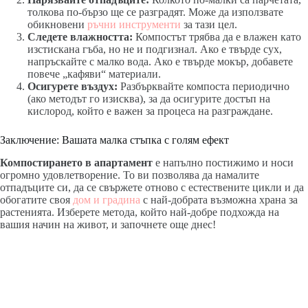
толкова по-бързо ще се разградят. Може да използвате
обикновени
ръчни инструменти
за тази цел.
Следете влажността:
Компостът трябва да е влажен като
изстискана гъба, но не и подгизнал. Ако е твърде сух,
напръскайте с малко вода. Ако е твърде мокър, добавете
повече „кафяви“ материали.
Осигурете въздух:
Разбърквайте компоста периодично
(ако методът го изисква), за да осигурите достъп на
кислород, който е важен за процеса на разграждане.
Заключение: Вашата малка стъпка с голям ефект
Компостирането в апартамент
е напълно постижимо и носи
огромно удовлетворение. То ви позволява да намалите
отпадъците си, да се свържете отново с естествените цикли и да
обогатите своя
дом и градина
с най-добрата възможна храна за
растенията. Изберете метода, който най-добре подхожда на
вашия начин на живот, и започнете още днес!