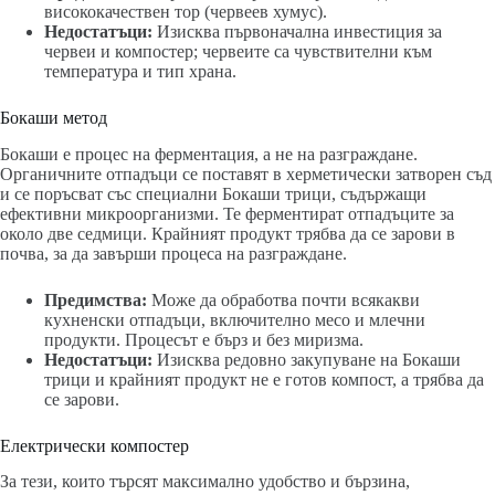
висококачествен тор (червеев хумус).
Недостатъци:
Изисква първоначална инвестиция за
червеи и компостер; червеите са чувствителни към
температура и тип храна.
Бокаши метод
Бокаши е процес на ферментация, а не на разграждане.
Органичните отпадъци се поставят в херметически затворен съд
и се поръсват със специални Бокаши трици, съдържащи
ефективни микроорганизми. Те ферментират отпадъците за
около две седмици. Крайният продукт трябва да се зарови в
почва, за да завърши процеса на разграждане.
Предимства:
Може да обработва почти всякакви
кухненски отпадъци, включително месо и млечни
продукти. Процесът е бърз и без миризма.
Недостатъци:
Изисква редовно закупуване на Бокаши
трици и крайният продукт не е готов компост, а трябва да
се зарови.
Електрически компостер
За тези, които търсят максимално удобство и бързина,